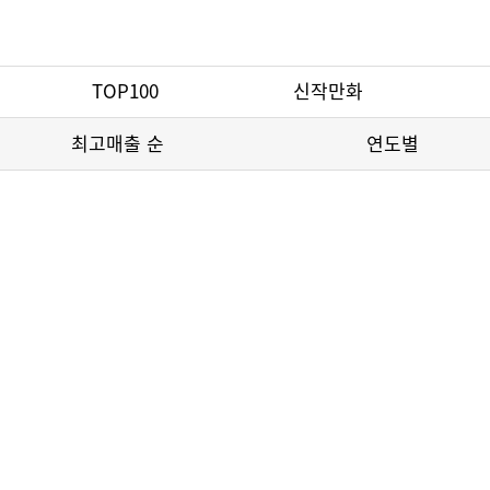
TOP100
신작만화
최고매출 순
연도별