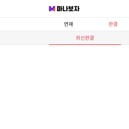
manaBoza
연재
완결
최신완결