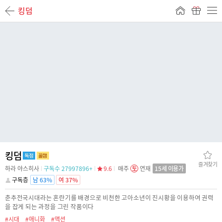
킹덤
킹덤
즐겨찾기
하라 야스히사
구독수 27997896+
9.6
매주
토
연재
15세 이용가
구독층
남 63%
여 37%
춘추전국시대라는 혼란기를 배경으로 비천한 고아소년이 진시황을 이용하여 권력
을 잡게 되는 과정을 그린 작품이다
#시대
#애니화
#액션