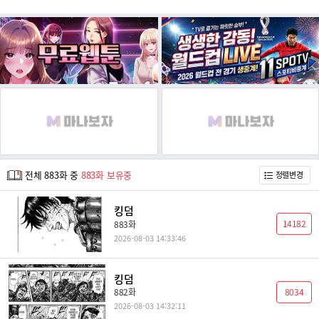
전체 883화 중
883화 보유중
정렬변경
킹덤
14182
883화
2026-08-03 14:33:46
킹덤
8034
882화
2026-08-03 14:32:11