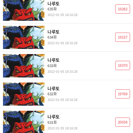
나루토
19282
635화
2022-01-05 18:16:28
나루토
19237
634화
2022-01-05 18:16:28
나루토
19370
633화
2022-01-05 18:16:28
나루토
19769
632화
2022-01-05 18:16:28
나루토
20036
631화
2022-01-05 18:16:28