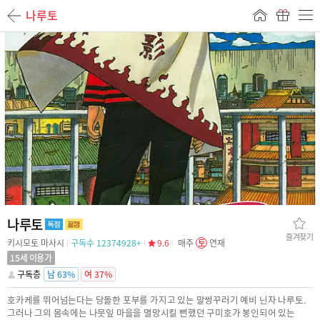
나루토
나루토
즐겨찾기
키시모토 마사시
구독수 12374928+
9.6
매주
토
연재
15세 이용가
구독층
남 63%
여 37%
호카케를 뛰어넘는다는 당돌한 포부를 가지고 있는 말썽꾸러기 예비 닌자 나루토.
그러나 그의 몸속에는 나뭇잎 마을을 멸망시킬 뻔했던 구미호가 봉인되어 있는