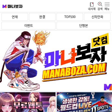
manaBoza
내서재
검색
메뉴
연재
완결
TOP100
신작만화
이벤트
단행본