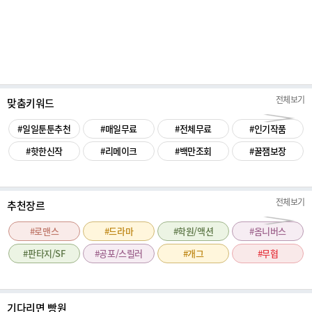
전체보기
맞춤키워드
#일일툰툰추천
#매일무료
#전체무료
#인기작품
#핫한신작
#리메이크
#백만조회
#꿀잼보장
전체보기
추천장르
#로맨스
#드라마
#학원/액션
#옴니버스
#판타지/SF
#공포/스릴러
#개그
#무협
기다리면 빵원